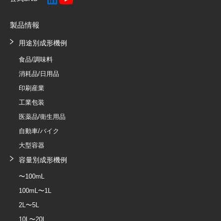
製品情報
用途別成形機例
食品/調味料
消耗品/日用品
印刷産業
工業包装
医薬品/衛生用品
自動車/バイク
大型容器
容量別成形機例
〜100mL
100mL〜1L
2L〜5L
10L〜20L