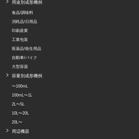
用途別成形機例
食品/調味料
消耗品/日用品
印刷産業
工業包装
医薬品/衛生用品
自動車/バイク
大型容器
容量別成形機例
〜100mL
100mL〜1L
2L〜5L
10L〜20L
20L〜
周辺機器