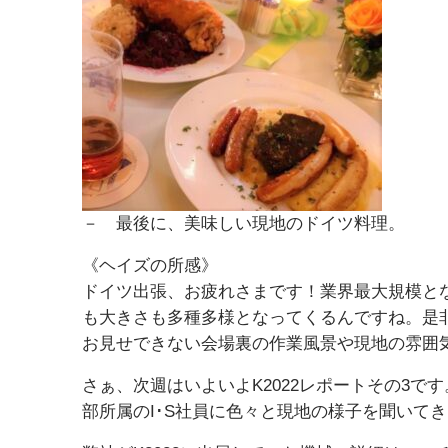
－ 最後に、美味しい現地のドイツ料理。
《ヘイズの所感》
ドイツ出張、お疲れさまです！業界最大規模と
も大きさも多種多様となってくるんですね。是
お見せできない会場裏の作業風景や現地の雰囲気、
さぁ、次週はいよいよK2022レポートその3
部所属のI･S社員に色々と現地の様子を聞いてき