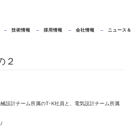
技術情報
採用情報
会社情報
ニュース＆
ダイレクトブローとは
タハラ全電動ブロー成形機のメリット
の２
械設計チーム所属のT･K社員と、電気設計チーム所属
ﾉ