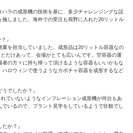
』
タハラの成形機の技術を基に、多少チャレンジングな設
を施しました。海外での受注も視野に入れた20リットル
か？』
廃棄を担当していました。成形品は20リットル容器なの
会とだけあって、会場がとても広いんです。空容器の運
場者の方々に持ち帰って頂けるような容器もいいかもな
、ハロウィンで使うようなカボチャ容器を成形するなど
どうでしたか？』
されていないようなインフレーション成形機が何台もあ
んでいるので、プラント見学をしているようで壮観でし
したか？』