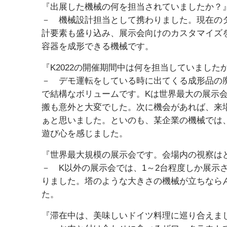
『出展した機械の何を担当されていましたか？
－ 機械設計担当として携わりました。現在の
計要素も盛り込み、展示会向けのカスタマイズ
容器を成形できる機械です。
『K2022の開催期間中は何を担当していました
－ デモ運転をしている時に出てくる成形品の
で結構なボリュームです。Kは世界最大の展示
搬も意外と大変でした。次に機会があれば、来
ぁと思いました。といのも、某企業の機械では
遊び心を感じました。
『世界最大規模の展示会です。会場内の視察は
－ K以外の展示会では、1～2台程度しか展示
りました。塔のような大きさの機械が立ちなら
た。
『滞在中は、美味しいドイツ料理に巡り合えま