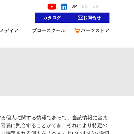
JP
EN
CN
カタログ
お問合せ
メディア
ブロースクール
パーツストア
する個人に関する情報であって、当該情報に含ま
と容易に照合することができ、それにより特定の
り特定される個人を「本人」といいます)を適切