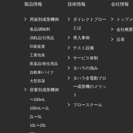
製品情報
技術情報
会社情報
用途別成形機例
ダイレクトブロー
トップ
とは
食品/調味料
会社概
導入事例
消耗品/日用品
沿革
印刷産業
テスト設備
工業包装
サービス体制
医薬品/衛生用品
タハラの強み
自動車/バイク
タハラ全電動ブロ
大型容器
ー成形機のメリッ
容量別成形機例
ト
〜100mL
ブロースクール
100mL〜1L
2L〜5L
10L〜20L