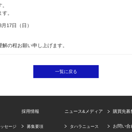
す。
ます。
8月17日（日）
。
理解の程お願い申し上げます。
一覧に戻る
採用情報
ニュース&メディア
購買先募
お問い合
メッセージ
募集要項
タハラニュース