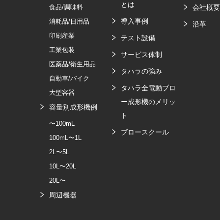
とは
食品/調味料
会社概
導入事例
消耗品/日用品
沿革
印刷産業
テスト設備
工業包装
サービス体制
医薬品/衛生用品
タハラの強み
自動車/バイク
タハラ全電動ブロ
大型容器
ー成形機のメリッ
容量別成形機例
ト
〜100mL
ブロースクール
100mL〜1L
2L〜5L
10L〜20L
20L〜
周辺機器