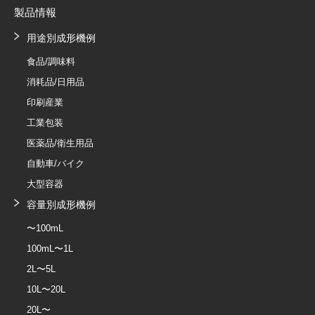
製品情報
用途別成形機例
食品/調味料
消耗品/日用品
印刷産業
工業包装
医薬品/衛生用品
自動車/バイク
大型容器
容量別成形機例
〜100mL
100mL〜1L
2L〜5L
10L〜20L
20L〜