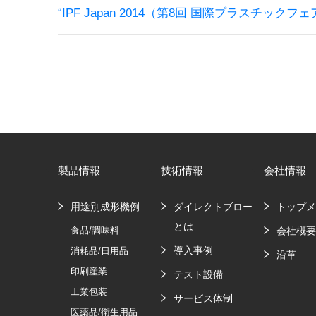
“IPF Japan 2014（第8回 国際プラスチックフェ
製品情報
技術情報
会社情報
用途別成形機例
ダイレクトブロー
トップ
とは
食品/調味料
会社概
導入事例
消耗品/日用品
沿革
印刷産業
テスト設備
工業包装
サービス体制
医薬品/衛生用品