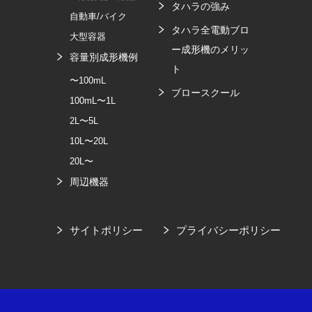
タハラの強み
自動車/バイク
タハラ全電動ブロ
大型容器
ー成形機のメリッ
容量別成形機例
ト
〜100mL
ブロースクール
100mL〜1L
2L〜5L
10L〜20L
20L〜
周辺機器
サイトポリシー
プライバシーポリシー