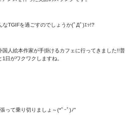
GIFを過ごすのでしょうか(ﾟДﾟ)ｴｯ!?
国人絵本作家が手掛けるカフェに行ってきました!!普
と1日がワクワクしますね。
て乗り切りましょ～(*ﾟｰﾟ)ﾉ”