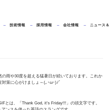
技術情報
採用情報
会社情報
ニュース＆
ダイレクトブローとは
タハラ全電動ブロー成形機のメリット
然の雨や30度を超える猛暑日が続いております。これか
策に心がけましょ～(｡･ω･)ﾉﾞ
「Thank God, it’s Friday!!!」の頭文字です。
ニュアンスを伴った英語のスラングです。