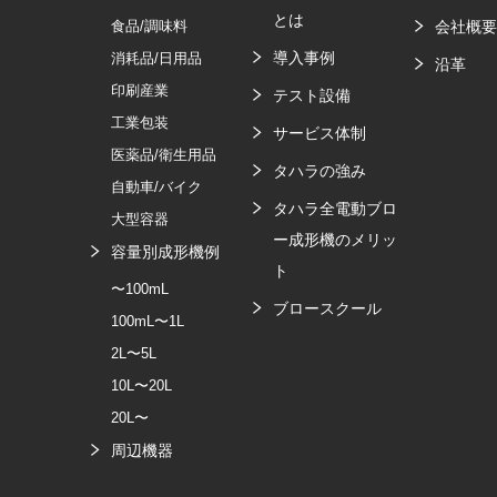
とは
食品/調味料
会社概
導入事例
消耗品/日用品
沿革
印刷産業
テスト設備
工業包装
サービス体制
医薬品/衛生用品
タハラの強み
自動車/バイク
タハラ全電動ブロ
大型容器
ー成形機のメリッ
容量別成形機例
ト
〜100mL
ブロースクール
100mL〜1L
2L〜5L
10L〜20L
20L〜
周辺機器