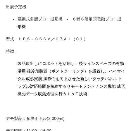
出展予定機
電動式多層ブロー成形機 - ６種６層単頭電動ブロー成
形機
型式：ＨＥＳ－Ｃ６６Ｖ／０７ＡＪ（Ｃ１）
特徴：
製品取出しにロボットを活用し、後ラインスペースの有効
活用
後冷却装置（ポストクーリング）を設置し、ハイサイ
クル成形実演
操作性を向上させた新しいタッチパネル
ト
ラブル対応時間を短縮するリモートメンテナンス機能
成形
機のデータ収集処理を行うＩｏＴ技術
デモ製品：多層ボトル(2,000ml)
デモ時間：11:00～16:00