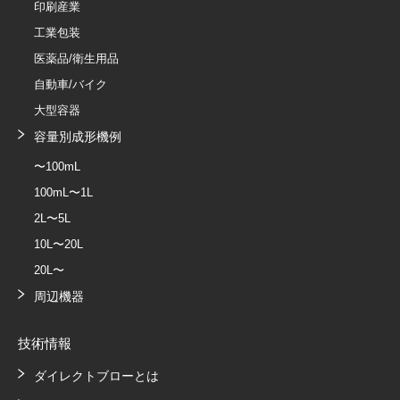
印刷産業
工業包装
医薬品/衛生用品
自動車/バイク
大型容器
容量別成形機例
〜100mL
100mL〜1L
2L〜5L
10L〜20L
20L〜
周辺機器
技術情報
ダイレクトブローとは