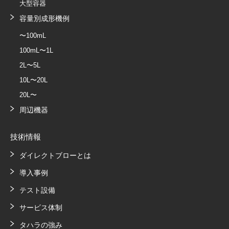
大型容器
容量別成形機例
〜100mL
100mL〜1L
2L〜5L
10L〜20L
20L〜
周辺機器
技術情報
ダイレクトブローとは
導入事例
テスト設備
サービス体制
タハラの強み