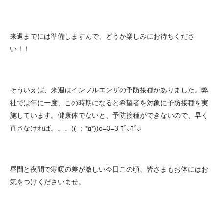
来週までには準備しますんで、どうか楽しみにお待ちくださ
い！！
そういえば、来週はインフルエンザの予防接種がありました。弊
社では年に一度、この時期になると希望者を対象に予防接種を実
施しています。健康体でないと、予防接種ができないので、早く
直さなければ。。。(( ；*д*))o=3=3 ｺﾞﾎｺﾞﾎ
昼間と夜間で寒暖の差が激しい今日この頃、皆さまもお体にはお
気をつけくださいませ。