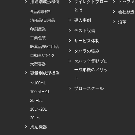
用途別成形機例
ダイレクトブロー
トップ
とは
食品/調味料
会社概
導入事例
消耗品/日用品
沿革
印刷産業
テスト設備
工業包装
サービス体制
医薬品/衛生用品
タハラの強み
自動車/バイク
タハラ全電動ブロ
大型容器
ー成形機のメリッ
容量別成形機例
ト
〜100mL
ブロースクール
100mL〜1L
2L〜5L
10L〜20L
20L〜
周辺機器