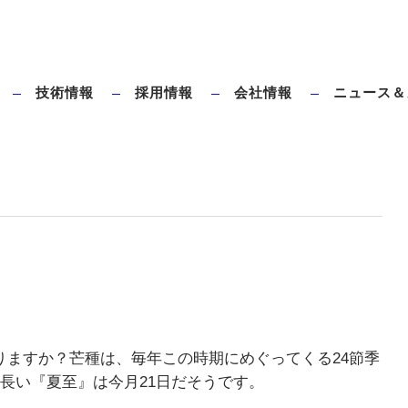
技術情報
採用情報
会社情報
ニュース＆
ダイレクトブローとは
タハラ全電動ブロー成形機のメリット
りますか？芒種は、毎年この時期にめぐってくる24節季
長い『夏至』は今月21日だそうです。