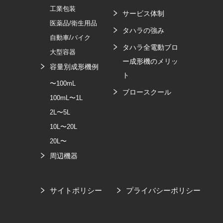
工業包装
サービス体制
医薬品/衛生用品
タハラの強み
自動車/バイク
タハラ全電動ブロ
大型容器
ー成形機のメリッ
容量別成形機例
ト
〜100mL
ブロースクール
100mL〜1L
2L〜5L
10L〜20L
20L〜
周辺機器
サイトポリシー
プライバシーポリシー