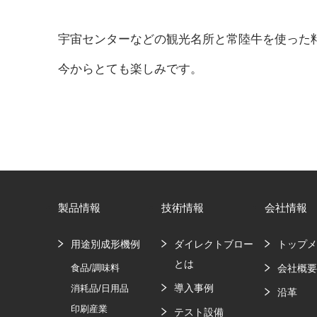
宇宙センターなどの観光名所と常陸牛を使った
今からとても楽しみです。
製品情報
技術情報
会社情報
用途別成形機例
ダイレクトブロー
トップ
とは
食品/調味料
会社概
導入事例
消耗品/日用品
沿革
印刷産業
テスト設備