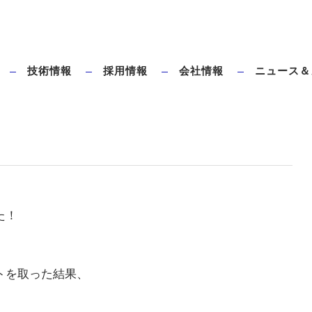
技術情報
採用情報
会社情報
ニュース＆
ダイレクトブローとは
タハラ全電動ブロー成形機のメリット
た！
トを取った結果、