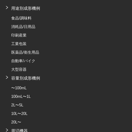
用途別成形機例
食品/調味料
消耗品/日用品
印刷産業
工業包装
医薬品/衛生用品
自動車/バイク
大型容器
容量別成形機例
〜100mL
100mL〜1L
2L〜5L
10L〜20L
20L〜
周辺機器