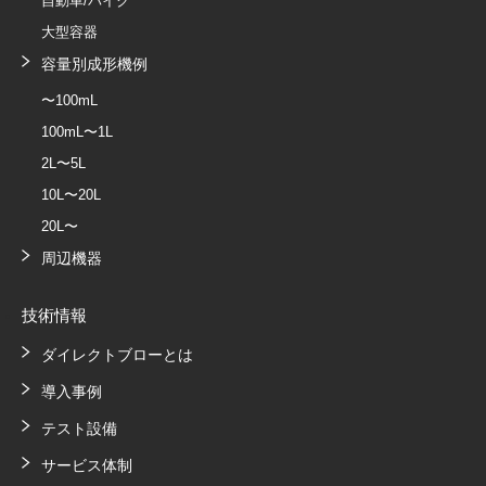
自動車/バイク
大型容器
容量別成形機例
〜100mL
100mL〜1L
2L〜5L
10L〜20L
20L〜
周辺機器
技術情報
ダイレクトブローとは
導入事例
テスト設備
サービス体制