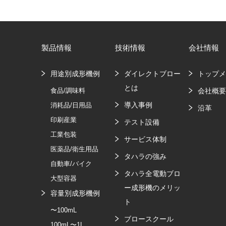
製品情報
技術情報
会社情報
用途別成形機例
ダイレクトブロー
トップ
とは
食品/調味料
会社概
導入事例
消耗品/日用品
沿革
印刷産業
テスト設備
工業包装
サービス体制
医薬品/衛生用品
タハラの強み
自動車/バイク
タハラ全電動ブロ
大型容器
ー成形機のメリッ
容量別成形機例
ト
〜100mL
ブロースクール
100mL〜1L