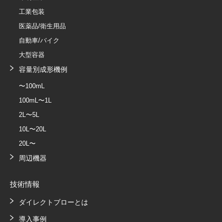
工業包装
医薬品/衛生用品
自動車/バイク
大型容器
容量別成形機例
〜100mL
100mL〜1L
2L〜5L
10L〜20L
20L〜
周辺機器
技術情報
ダイレクトブローとは
導入事例