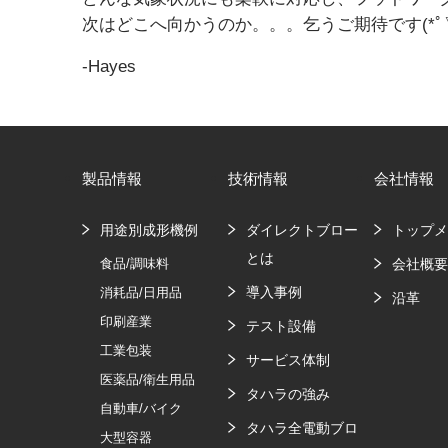
次はどこへ向かうのか。。。乞うご期待です(*ﾟ▽
-Hayes
製品情報
技術情報
会社情報
用途別成形機例
ダイレクトブロー
トップ
とは
食品/調味料
会社概
導入事例
消耗品/日用品
沿革
印刷産業
テスト設備
工業包装
サービス体制
医薬品/衛生用品
タハラの強み
自動車/バイク
タハラ全電動ブロ
大型容器