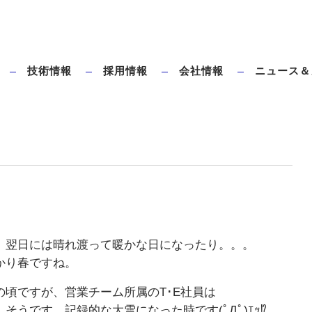
技術情報
採用情報
会社情報
ニュース＆
ダイレクトブローとは
タハラ全電動ブロー成形機のメリット
、翌日には晴れ渡って暖かな日になったり。。。
かり春ですね。
頃ですが、営業チーム所属のT･E社員は
うです、記録的な大雪になった時です(ﾟДﾟ)ｴｯ⁉