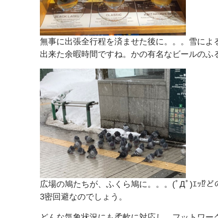
無事に出張全行程を済ませた後に。。。雪によ
出来た余暇時間ですね。かの有名なビールのふ
広場の鳩たちが、ふくら鳩に。。。(ﾟДﾟ)ｴｯ
3密回避なのでしょう。
どんな気象状況にも柔軟に対応し、フットワー