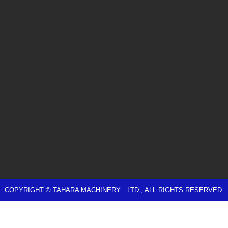
COPYRIGHT © TAHARA MACHINERY LTD., ALL RIGHTS RESERVED.