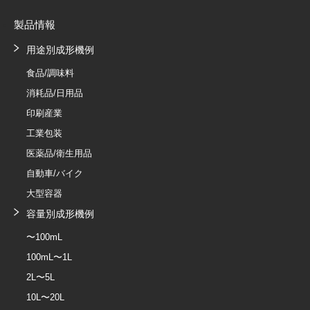
製品情報
用途別成形機例
食品/調味料
消耗品/日用品
印刷産業
工業包装
医薬品/衛生用品
自動車/バイク
大型容器
容量別成形機例
〜100mL
100mL〜1L
2L〜5L
10L〜20L