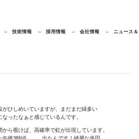
技術情報
採用情報
会社情報
ニュース＆
ダイレクトブローとは
タハラ全電動ブロー成形機のメリット
設がひしめいていますが、まだまだ緑多い
になったなぁと感じているんです。
間から覗けば、高確率で虹が出現しています。
た午後3時頃。。。出たんです！綺麗な半円