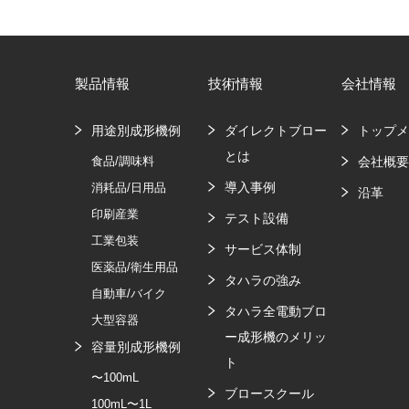
製品情報
技術情報
会社情報
用途別成形機例
ダイレクトブロー
トップ
とは
食品/調味料
会社概
導入事例
消耗品/日用品
沿革
印刷産業
テスト設備
工業包装
サービス体制
医薬品/衛生用品
タハラの強み
自動車/バイク
タハラ全電動ブロ
大型容器
ー成形機のメリッ
容量別成形機例
ト
〜100mL
ブロースクール
100mL〜1L