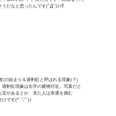
だなと思ったんです(ﾟДﾟ)ｴｯ⁉
虹の始まり＆過剰虹と呼ばれる現象(？)
、過剰虹現象は右手の建物付近。写真だと
お宝があるとか、見た人は幸運を掴む
す(*ﾟ▽ﾟ)ﾉ