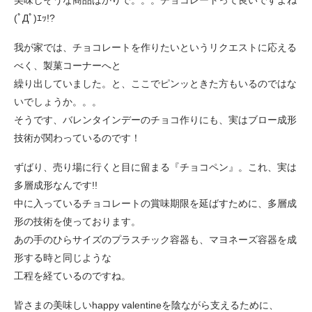
美味しそうな商品ばかりで。。。チョコレートって良いですよね
(ﾟДﾟ)ｴｯ!?
我が家では、チョコレートを作りたいというリクエストに応える
べく、製菓コーナーへと
繰り出していました。と、ここでピンッときた方もいるのではな
いでしょうか。。。
そうです、バレンタインデーのチョコ作りにも、実はブロー成形
技術が関わっているのです！
ずばり、売り場に行くと目に留まる『チョコペン』。これ、実は
多層成形なんです!!
中に入っているチョコレートの賞味期限を延ばすために、多層成
形の技術を使っております。
あの手のひらサイズのプラスチック容器も、マヨネーズ容器を成
形する時と同じような
工程を経ているのですね。
皆さまの美味しいhappy valentineを陰ながら支えるために、