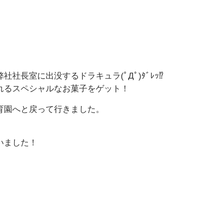
長室に出没するドラキュラ(ﾟДﾟ)ﾀﾞﾚｯ⁉
れるスペシャルなお菓子をゲット！
育園へと戻って行きました。
いました！