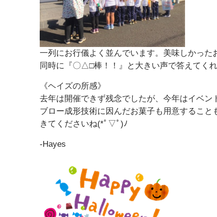
一列にお行儀よく並んでいます。美味しかった
同時に『〇△□棒！！』と大きい声で答えてくれま
《ヘイズの所感》
去年は開催できず残念でしたが、今年はイベン
ブロー成形技術に因んだお菓子も用意すること
きてくださいね(*ﾟ▽ﾟ)ﾉ
-Hayes