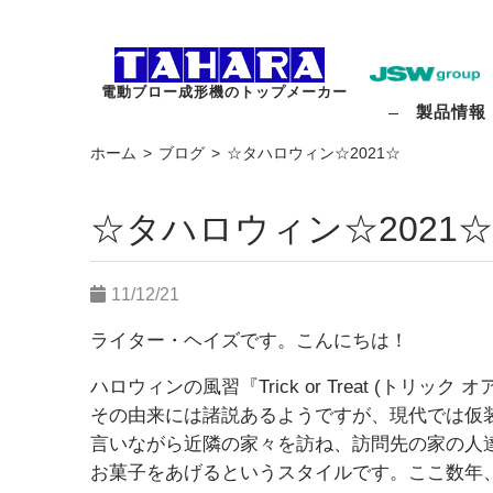
電動ブロー成形機のトップメーカー
製品情報
ホーム
ブログ
☆タハロウィン☆2021☆
☆タハロウィン☆2021☆
11/12/21
ライター・ヘイズです。こんにちは！
ハロウィンの風習『Trick or Treat (トリッ
その由来には諸説あるようですが、現代では仮装をした子ど
言いながら近隣の家々を訪ね、訪問先の家の人
お菓子をあげるというスタイルです。ここ数年