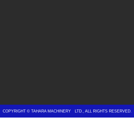
COPYRIGHT © TAHARA MACHINERY LTD., ALL RIGHTS RESERVED.