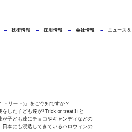
技術情報
採用情報
会社情報
ニュース＆
ダイレクトブローとは
タハラ全電動ブロー成形機のメリット
ク オア トリート)』をご存知ですか？
も達が｢Trick or treat!!｣と
達が子ども達にチョコやキャンディなどの
、日本にも浸透してきているハロウィンの