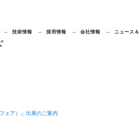
技術情報
採用情報
会社情報
ニュース＆
ド
ダイレクトブローとは
タハラ全電動ブロー成形機のメリット
チックフェア）』出展のご案内