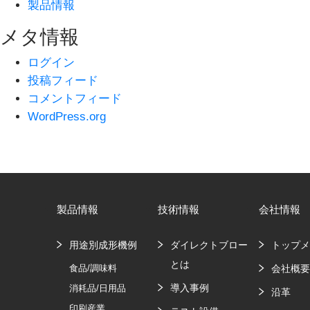
製品情報
メタ情報
ログイン
投稿フィード
コメントフィード
WordPress.org
製品情報
技術情報
会社情報
用途別成形機例
ダイレクトブロー
トップ
とは
食品/調味料
会社概
導入事例
消耗品/日用品
沿革
印刷産業