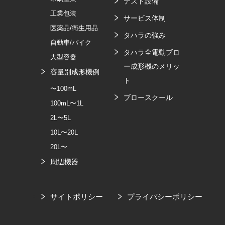
テスト設備
工業包装
サービス体制
医薬品/衛生用品
タハラの強み
自動車/バイク
タハラ全電動ブロ
大型容器
ー成形機のメリッ
容量別成形機例
ト
〜100mL
ブロースクール
100mL〜1L
2L〜5L
10L〜20L
20L〜
周辺機器
サイトポリシー
プライバシーポリシー