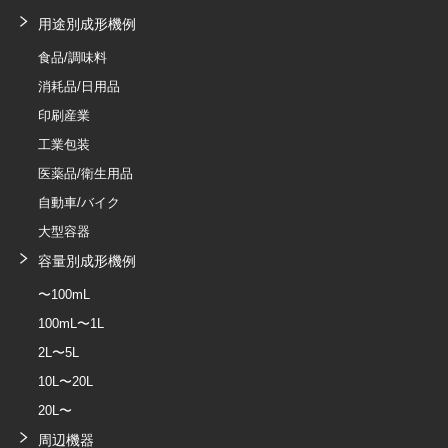
用途別成形機例
食品/調味料
消耗品/日用品
印刷産業
工業包装
医薬品/衛生用品
自動車/バイク
大型容器
容量別成形機例
〜100mL
100mL〜1L
2L〜5L
10L〜20L
20L〜
周辺機器