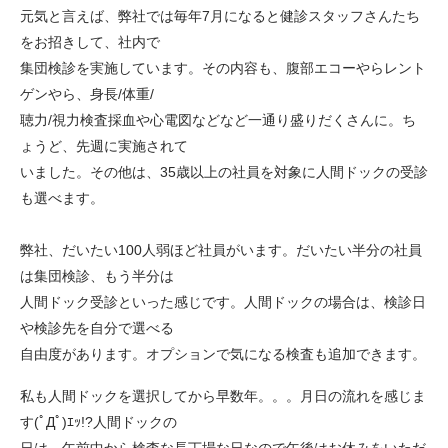
元気と言えば、弊社では毎年7月になると健診スタッフさんたち
をお招きして、社内で
集団検診を実施しています。その内容も、腹部エコーやらレント
ゲンやら、身長/体重/
聴力/視力検査採血や心電図などなど一通り盛りだくさんに。ち
ょうど、先週に実施されて
いました。その他は、35歳以上の社員を対象に人間ドックの受診
も選べます。
弊社、だいたい100人弱ほど社員がいます。だいたい半分の社員
は集団検診、もう半分は
人間ドック受診といった感じです。人間ドックの場合は、検診日
や検診先を自分で選べる
自由度があります。オプションで気になる検査も追加できます。
私も人間ドックを選択してから早数年。。。月日の流れを感じま
す(ﾟДﾟ)ｴｯ!?人間ドックの